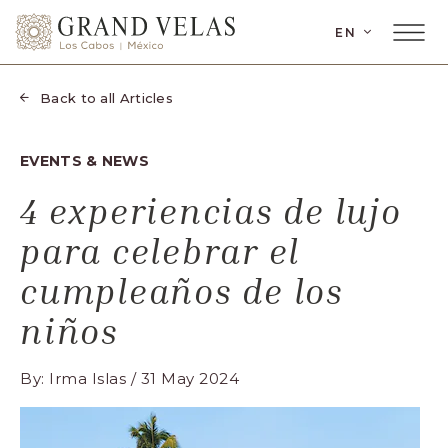
SKIP TO MAIN CONTENT
LANGUAGE
EN
Main
Grand
Menu
Velas
Toggler
Los
Back to all Articles
Cabos,
Carretera
EVENTS & NEWS
Transpeninsular
Km.
4 experiencias de lujo
17,
para celebrar el
San
José
cumpleaños de los
del
niños
Cabo,
Corredor
By: Irma Islas / 31 May 2024
Turístico,
Municipio
de